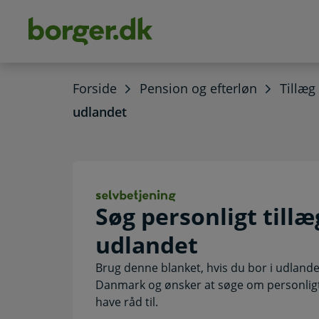
dens
hold
Forside
Pension og efterløn
Tillæg
udlandet
Søg personligt t
Søg personligt tillæ
udlandet
Brug denne blanket, hvis du bor i udland
Danmark og ønsker at søge om personligt t
have råd til.