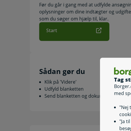
Før du går i gang med at udfylde ansøgnin
oplysninger om dine indtægter og udgifte
som du søger om hjælp til, klar.
Start
Sådan gør du
Tag st
Klik på 'Videre'
Borger.
Udfyld blanketten
med sp
Send blanketten og dokumentationen t
"Nej 
cooki
"Ja t
besøg