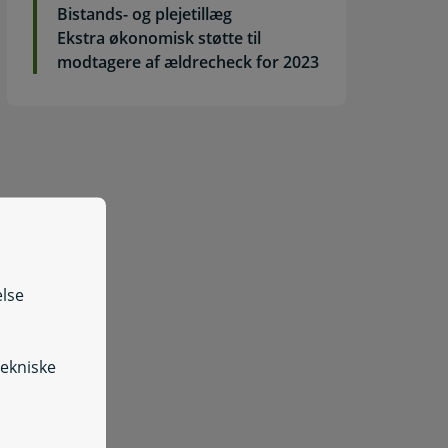
Bistands- og plejetillæg
Ekstra økonomisk støtte til
modtagere af ældrecheck for 2023
else
tekniske