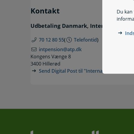
Kontakt
Du kan t
informa
Udbetaling Danmark, International P
Ind
70 12 80 55
(
Telefontid
)
intpension@atp.dk
Kongens Vænge 8
3400 Hillerød
Send Digital Post til "International Pensio