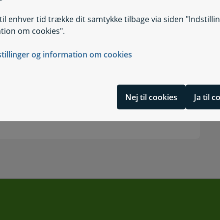
il enhver tid trække dit samtykke tilbage via siden "Indstilli
tion om cookies".
ension
stillinger og information om cookies
Nej til cookies
Ja til 
n"