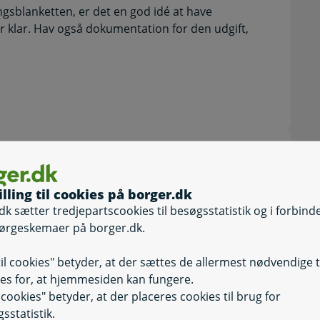
gsblanketten, er det en god idé at have
r klar. Hav også dokumentation for den udgift,
illing til cookies på borger.dk
dk sætter tredjepartscookies til besøgsstatistik og i forbind
ørgeskemaer på borger.dk.
il Udbetaling Danmark
til cookies" betyder, at der sættes de allermest nødvendige 
es for, at hjemmesiden kan fungere.
il cookies" betyder, at der placeres cookies til brug for
sstatistik.