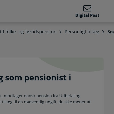
Digital Post
 til folke- og førtidspension
Personligt tillæg
Søg
illæg som pensionist i ud
g som pensionist i
et, modtager dansk pension fra Udbetaling
illæg til en nødvendig udgift, du ikke mener at