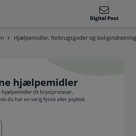
Digital Post
en
Hjælpemidler, forbrugsgoder og boligindretnin
årne hjælpemidler. Selv
ne hjælpemidler
 hjælpemidler (fx brystproteser,
s du har en varig fysisk eller psykisk