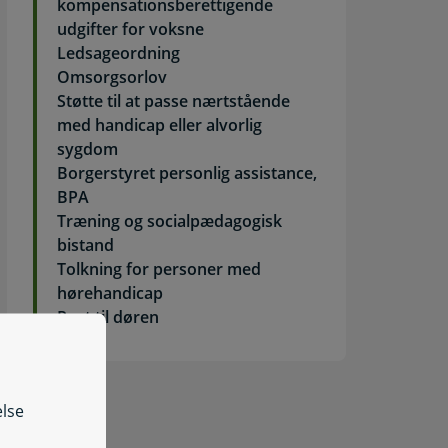
kompensationsberettigende
udgifter for voksne
Ledsageordning
Omsorgsorlov
Støtte til at passe nærtstående
med handicap eller alvorlig
sygdom
Borgerstyret personlig assistance,
BPA
Træning og socialpædagogisk
bistand
Tolkning for personer med
hørehandicap
Post til døren
else