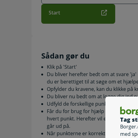
Start
Sådan gør du
Klik på 'Start'
Du bliver herefter bedt om at svare 'ja' 
du er berettiget til at søge om et hjæl
Opfylder du kravene, kan du klikke på 
Du bliver nu bedt om at logge dig ind 
Udfyld de forskellige punkter, løsningen
Får du for brug for hjælp undervejs, kan
hvert punkt. Herefter vil en vejledning
Tag st
går ud på.
Borger.
Når punkterne er korrekt udfyldte, får 
med sp