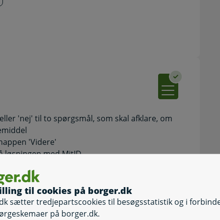
eller 'nej' til to spørgsmål, som skal afklare, om
pemiddel
knappen 'Videre'
på løsningen med MitID
 spørger til
 du klikke på et lille spørgsmålstegn ud for
 dukke op, som kort forklarer dig, hvad punktet
illing til cookies på borger.dk
dk sætter tredjepartscookies til besøgsstatistik og i forbind
du en kvittering for din ansøgning.
ørgeskemaer på borger.dk.