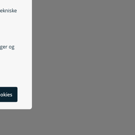
tekniske
nger og
cookies