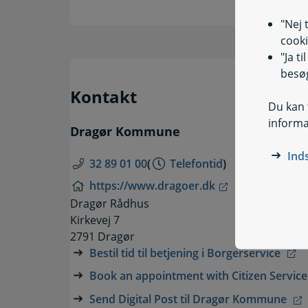
"Nej 
cooki
"Ja t
besøg
Kontakt
Du kan t
informa
Dragør Kommune
Ind
32 89 01 00
(
Telefontid
)
https://www.dragoer.dk
Dragør Rådhus
Kirkevej 7
2791 Dragør
Bestil tid til betjening i Borgerservice
Book an appointment with Citizen Servic
Send Digital Post til Dragør Kommune