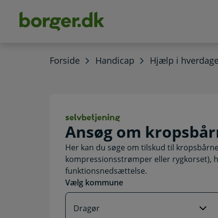
dens
hold
Forside
Handicap
Hjælp i hverdag
Ansøg om kropsb
Ansøg om kropsbår
Her kan du søge om tilskud til kropsbårne
kompressionsstrømper eller rygkorset), hvi
funktionsnedsættelse.
Vælg kommune