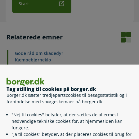
Start
Relaterede emner
Gode råd om skadedyr
Kæmpebjørneklo
Rotter
Tag stilling til cookies på borger.dk
Kontakt
Borger.dk sætter tredjepartscookies til besøgsstatistik og i
forbindelse med spørgeskemaer på borger.dk.
Miljøstyrelsen
"Nej til cookies" betyder, at der sættes de allermest
nødvendige tekniske cookies for, at hjemmesiden kan
72 54 40 00
(
Telefontid
)
fungere.
mst@mst.dk
"Ja til cookies" betyder, at der placeres cookies til brug for