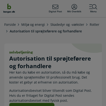
dens
hold
Digital Post
Mit Overblik
Menu
borger.dk
Forside
Miljø og energi
Skadedyr og -vækster
Rotter
Autorisation til sprøjteførere og forhandlere
Autorisation til sprøjteførere og fo
Autorisation til sprøjteførere
og forhandlere
Her kan du købe en autorisation, så du må købe og
anvende sprøjtemidler til professionelt brug. Det
koster et gebyr at erhverve sin autorisation.
Autorisationsbeviset bliver tilsendt som Digital Post.
Hvis du er fritaget for Digital Post sendes
autorisationsbeviset med fysisk post.