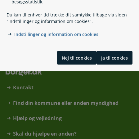
besøgsstatistik.
https://mst.dk/
Lerchesgade 35
Du kan til enhver tid trække dit samtykke tilbage via siden
5000 Odense C
"Indstillinger og information om cookies".
Sådan behandles dine personoplysninger i forbindelse med
autorisation
Indstillinger og information om cookies
Nej til cookies
Ja til cookies
Kontakt
Find din kommune eller anden myndighed
Hjælp og vejledning
Skal du hjælpe en anden?