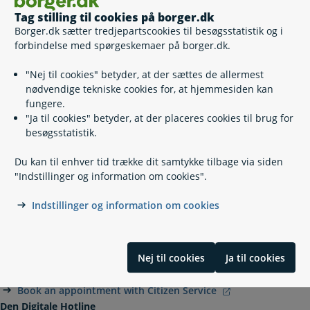
Borgerstyret personlig assistance, BPA
Tag stilling til cookies på borger.dk
Træning og socialpædagogisk bistand
Borger.dk sætter tredjepartscookies til besøgsstatistik og i
Tolkning for personer med hørehandicap
forbindelse med spørgeskemaer på borger.dk.
Post til døren
"Nej til cookies" betyder, at der sættes de allermest
nødvendige tekniske cookies for, at hjemmesiden kan
fungere.
Kontakt
"Ja til cookies" betyder, at der placeres cookies til brug for
besøgsstatistik.
Borgerservice, Morsø Kommune
Du kan til enhver tid trække dit samtykke tilbage via siden
99 70 70 00
(
Telefontid
)
"Indstillinger og information om cookies".
kommunen@morsoe.dk
Indstillinger og information om cookies
https://mors.dk/
Jernbanevej 7
7900 Nykøbing Mors
Nej til cookies
Ja til cookies
Bestil tid til betjening i Borgerservice
Book an appointment with Citizen Service
Den Digitale Hotline