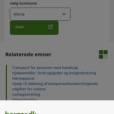
Vælg kommune
Start
Relaterede emner
Transport for personer med handicap
Hjælpemidler, forbrugsgoder og boligindretning
Høreapparat
Hjælp til dækning af kompensationsberettigende
udgifter for voksne
Ledsageordning
Omsorgsorlov
Støtte til at passe nærtstående med handicap eller
alvorlig sygdom