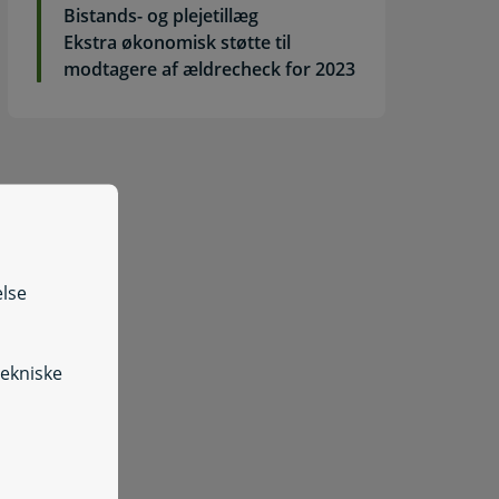
Bistands- og plejetillæg
Ekstra økonomisk støtte til
modtagere af ældrecheck for 2023
else
tekniske