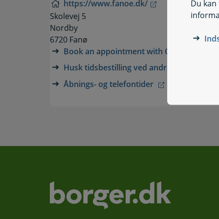
Du kan t
https://www.fanoe.dk/
informa
Skolevej 5
Nordby
Ind
6720 Fanø
Book an appointment with Citizen Servic
Husk tidsbestilling ved andre henvendels
Åbnings- og telefontider