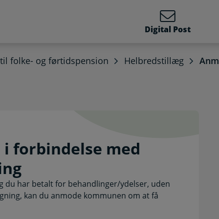
Digital Post
 til folke- og førtidspension
Helbredstillæg
Anmo
n i forbindelse med udgi
i forbindelse med
ing
og du har betalt for behandlinger/ydelser, uden
in regning, kan du anmode kommunen om at få