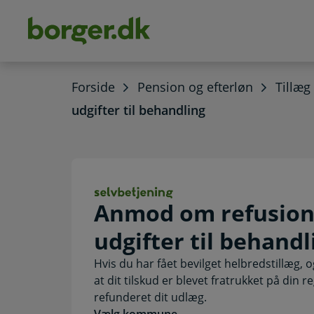
dens
hold
Forside
Pension og efterløn
Tillæg
udgifter til behandling
Anmod om refusio
Anmod om refusion 
udgifter til behandl
Hvis du har fået bevilget helbredstillæg, 
at dit tilskud er blevet fratrukket på d
refunderet dit udlæg.