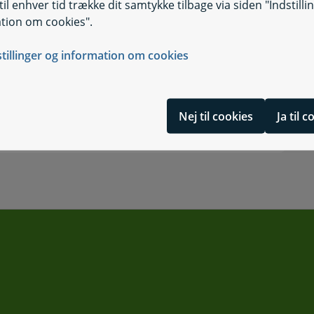
il enhver tid trække dit samtykke tilbage via siden "Indstilli
tion om cookies".
stillinger og information om cookies
e
er end pas og kørekort
Nej til cookies
Ja til 