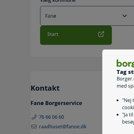
Vælg kommune
Start
Tag st
Borger.
med sp
Kontakt
"Nej 
Fanø Borgerservice
cooki
"Ja t
76 66 06 60
besøg
raadhuset@fanoe.dk