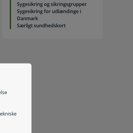
Sygesikring og sikringsgrupper
Sygesikring for udlændinge i
Danmark
Særligt sundhedskort
else
tekniske