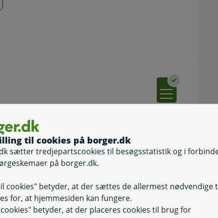
 du skal betale for at skifte læge. Vær
uner kun kan betale med Dankort.
u henvende dig til kommunen og få hjælp.
illing til cookies på borger.dk
dk sætter tredjepartscookies til besøgsstatistik og i forbind
en til, at du ønsker at skifte læge.
ørgeskemaer på borger.dk.
ransaktionen er gennemført.
til cookies" betyder, at der sættes de allermest nødvendige 
es for, at hjemmesiden kan fungere.
il cookies" betyder, at der placeres cookies til brug for