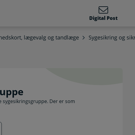
Digital Post
edskort, lægevalg og tandlæge
Sygesikring og si
gsgruppe. Selvbetjening
ruppe
fte sygesikringsgruppe. Der er som