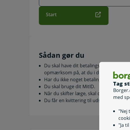
Start
Sådan gør du
Du skal have dit betalingskort klar, hvis
opmærksom på, at du i de fleste komm
Har du ikke noget betalingskort, kan d
Tag st
Du skal bruge dit MitID.
Borger.
Når du skifter læge, skal du angive årsag
med sp
Du får en kvittering til udskrift, når t
"Nej 
cooki
"Ja t