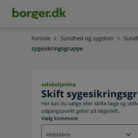
dens
hold
Forside
Sundhed og sygdom
Sundh
sygesikringsgruppe
Skift sygesikrin
Skift sygesikringsg
Her kan du vælge eller skifte læge og ski
udgangspunkt gebyr på lægeskift.
Vælg kommune