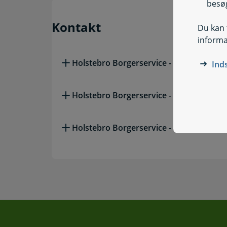
besøg
Kontakt
Du kan t
informa
Holstebro Borgerservice - Holstebro
Ind
Holstebro Borgerservice - Ulfborg
Holstebro Borgerservice - Vinderup