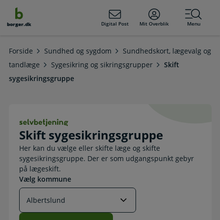
dens
hold
Digital Post
Mit Overblik
Menu
borger.dk
Forside
Sundhed og sygdom
Sundhedskort, lægevalg og
tandlæge
Sygesikring og sikringsgrupper
Skift
sygesikringsgruppe
Skift sygesikringsgruppe. Selvbetje
Skift sygesikringsgruppe
Her kan du vælge eller skifte læge og skifte
sygesikringsgruppe. Der er som udgangspunkt gebyr
på lægeskift.
Vælg kommune