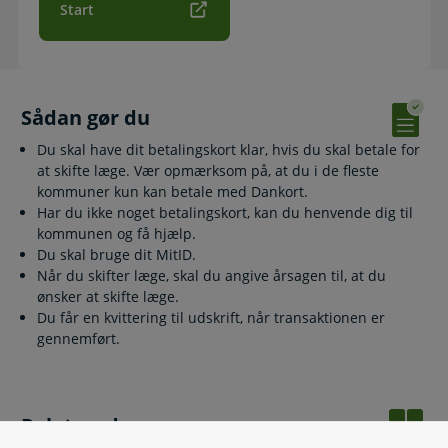
Start
Sådan gør du
Du skal have dit betalingskort klar, hvis du skal betale for
at skifte læge. Vær opmærksom på, at du i de fleste
kommuner kun kan betale med Dankort.
Har du ikke noget betalingskort, kan du henvende dig til
kommunen og få hjælp.
Du skal bruge dit MitID.
Når du skifter læge, skal du angive årsagen til, at du
ønsker at skifte læge.
Du får en kvittering til udskrift, når transaktionen er
gennemført.
Relaterede emner