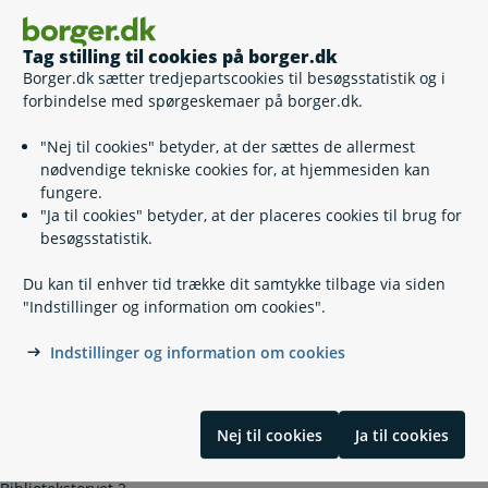
Valg af læge
Tag stilling til cookies på borger.dk
Nyt sundhedskort
Borger.dk sætter tredjepartscookies til besøgsstatistik og i
Sundhedskort-app
forbindelse med spørgeskemaer på borger.dk.
Det blå EU-sygesikringskort
Tandlæger
"Nej til cookies" betyder, at der sættes de allermest
Sygesikring og sikringsgrupper
nødvendige tekniske cookies for, at hjemmesiden kan
Sygesikring for udlændinge i Danmark
fungere.
Særligt sundhedskort
"Ja til cookies" betyder, at der placeres cookies til brug for
besøgsstatistik.
Du kan til enhver tid trække dit samtykke tilbage via siden
Kontakt
"Indstillinger og information om cookies".
Albertslund Bibliotek og Borgerservice
Indstillinger og information om cookies
43 68 68 68
(
Telefontid
)
borgerservice@albertslund.dk
Nej til cookies
Ja til cookies
https://albertslund.dk/