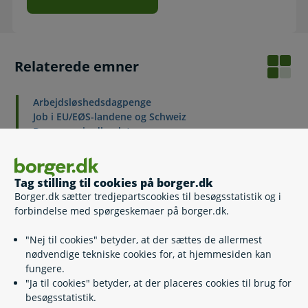
Relaterede emner
Arbejdsløshedsdagpenge
Job i EU/EØS-landene og Schweiz
Dagpenge i udlandet
Feriedagpenge
Socialt frikort
Økonomisk tilskud fra kommunen
Tag stilling til cookies på borger.dk
Borger.dk sætter tredjepartscookies til besøgsstatistik og i
forbindelse med spørgeskemaer på borger.dk.
Kontakt
"Nej til cookies" betyder, at der sættes de allermest
nødvendige tekniske cookies for, at hjemmesiden kan
Visitationen, Billund Kommune
fungere.
"Ja til cookies" betyder, at der placeres cookies til brug for
79 72 74 00
(
Telefontid
)
besøgsstatistik.