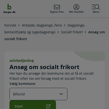
dens
hold
Digital Post
Mit Overblik
Menu
borger.dk
Forside
Arbejde, dagpenge, ferie
Dagpenge,
kontanthjælp og sygedagpenge
Socialt frikort
Ansøg om
socialt frikort
Ansøg om socialt frikort. Selvbetje
Ansøg om socialt frikort
Her kan du ansøge din kommune om at få et socialt
frikort efter lov om forsøg med et socialt frikort.
Vælg kommune
Start