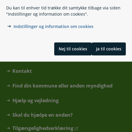
voksenmyndighed@billund.dk
Du kan til enhver tid trække dit samtykke tilbage via siden
Jorden Rundt 1
"Indstillinger og information om cookies".
7200 Grindsted
Indstillinger og information om cookies
Nej til cookies
Ja til cookies
Kontakt
Find din kommune eller anden myndighed
Hjælp og vejledning
Skal du hjælpe en anden?
Tilgængelighedserklæring