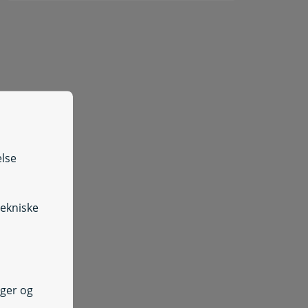
else
tekniske
nger og