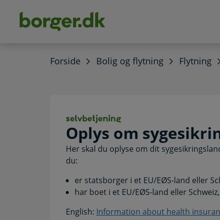
dens
hold
Forside
Bolig og flytning
Flytning
Oplys om sygesik
Oplys om sygesikri
Her skal du oplyse om dit sygesikringsland
du:
er statsborger i et EU/EØS-land eller S
har boet i et EU/EØS-land eller Schweiz,
English:
Information about health insura