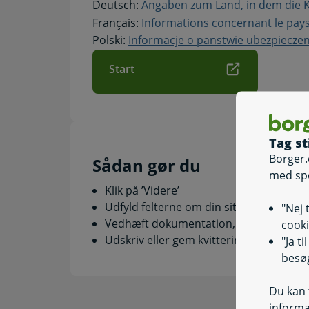
Deutsch:
Angaben zum Land, in dem die 
Français:
Informations concernant le pay
Polski:
Informacje o panstwie ubezpiecze
Start
Tag st
Borger.
Sådan gør du
med sp
Klik på ’Videre’
Udfyld felterne om din situation
"Nej 
Vedhæft dokumentation, hvis du bliver
cooki
Udskriv eller gem kvitteringen på skær
"Ja t
besøg
Du kan t
informa