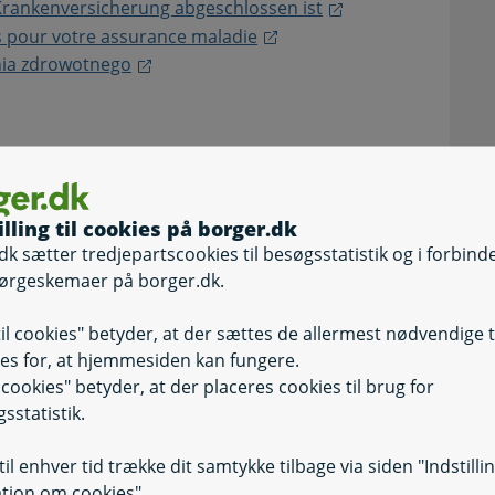
Krankenversicherung abgeschlossen ist
s pour votre assurance maladie
nia zdrowotnego
illing til cookies på borger.dk
dk sætter tredjepartscookies til besøgsstatistik og i forbind
ørgeskemaer på borger.dk.
til cookies" betyder, at der sættes de allermest nødvendige 
 bedt om det
es for, at hjemmesiden kan fungere.
men, da du ikke modtager den på anden vis.
il cookies" betyder, at der placeres cookies til brug for
sstatistik.
il enhver tid trække dit samtykke tilbage via siden "Indstilli
tion om cookies".