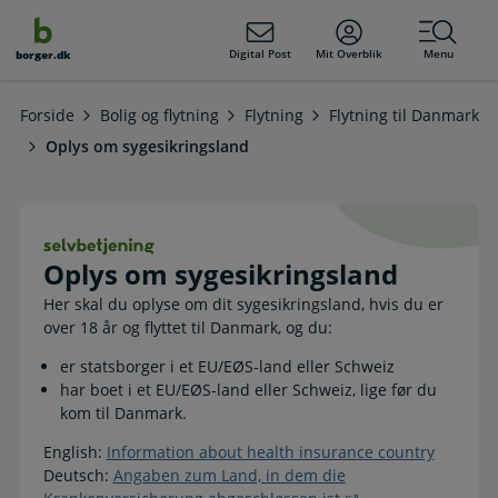
dens
hold
Digital Post
Mit Overblik
Menu
borger.dk
Forside
Bolig og flytning
Flytning
Flytning til Danmark
Oplys om sygesikringsland
Oplys om sygesikringsland. Selvbet
Oplys om sygesikringsland
Her skal du oplyse om dit sygesikringsland, hvis du er
over 18 år og flyttet til Danmark, og du:
er statsborger i et EU/EØS-land eller Schweiz
har boet i et EU/EØS-land eller Schweiz, lige før du
kom til Danmark.
English:
Information about health insurance country
Deutsch:
Angaben zum Land, in dem die