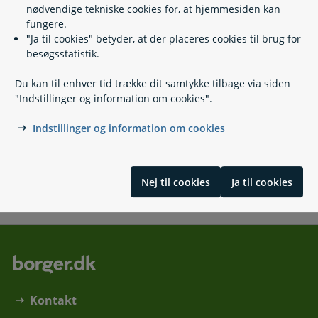
nødvendige tekniske cookies for, at hjemmesiden kan
fungere.
Flytning i Danmark
"Ja til cookies" betyder, at der placeres cookies til brug for
Udrejse fra Danmark i mere end 6 måneder
besøgsstatistik.
Flytning til Danmark
Navne- og adressebeskyttelse
Du kan til enhver tid trække dit samtykke tilbage via siden
"Indstillinger og information om cookies".
Indstillinger og information om cookies
Kontakt
Kontakt Udbetaling Danmark, International Sygesikring
Nej til cookies
Ja til cookies
Kontakt