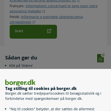
Krankenversicherung abgeschlossen ist
Français:
Informations concernant le pays pour votre
assurance maladie
Polski:
Informacje o panstwie ubezpieczenia
zdrowotnego
Start
Sådan gør du
Klik på ’Videre’
Udfyld felterne om din situation
Vedhæft dokumentation, hvis du bliver bedt om det
Udskriv eller gem kvitteringen på skærmen, da du ikke
modtager den på anden vis.
Tag stilling til cookies på borger.dk
Borger.dk sætter tredjepartscookies til besøgsstatistik og i
forbindelse med spørgeskemaer på borger.dk.
Relaterede emner
"Nej til cookies" betyder, at der sættes de allermest