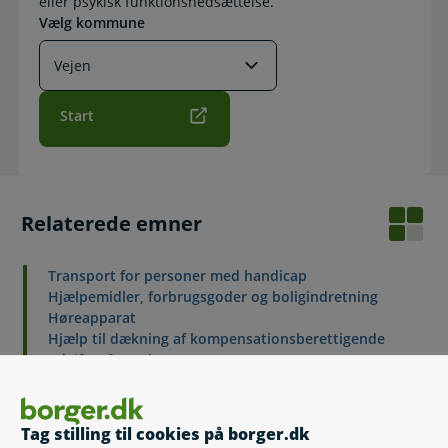
eller psykisk funktionsnedsættelse.
Vælg kommune
Start
Relaterede emner
Transport for personer med handicap
Hjælpemidler, forbrugsgoder og boligindretning
Høreapparat
Hjælp til dækning af kompensationsberettigende
udgifter for voksne
Ledsageordning
Omsorgsorlov
Støtte til at passe nærtstående med handicap eller
Tag stilling til cookies på borger.dk
alvorlig sygdom