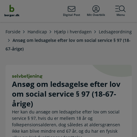
dens
hold
Digital Post
Mit Overblik
Menu
borger.dk
Forside
Handicap
Hjælp i hverdagen
Ledsageordning
Ansøg om ledsagelse efter lov om social service § 97 (18-
67-årige)
Ansøg om ledsagelse efter lov om soc
Ansøg om ledsagelse efter lov
om social service § 97 (18-67-
årige)
Her kan du ansøge om ledsagelse efter lov om social
service § 97, hvis du er mellem 18 år og
folkepensionsalderen, dog således at aldersgrænsen
ikke kan blive mindre end 67 år, og du har en fysisk