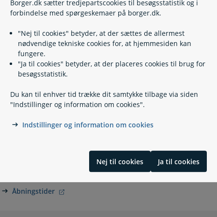
Borger.dk sætter tredjepartscookies til besøgsstatistik og i
Borgerstyret personlig assistance, BPA
forbindelse med spørgeskemaer på borger.dk.
Træning og socialpædagogisk bistand
Tolkning for personer med hørehandicap
"Nej til cookies" betyder, at der sættes de allermest
Post til døren
nødvendige tekniske cookies for, at hjemmesiden kan
fungere.
"Ja til cookies" betyder, at der placeres cookies til brug for
besøgsstatistik.
Kontakt
Du kan til enhver tid trække dit samtykke tilbage via siden
"Indstillinger og information om cookies".
Vejen Kommune
Indstillinger og information om cookies
79 96 50 00
(
Telefontid
)
https://vejen.dk/
Rådhuspassagen 3
Nej til cookies
Ja til cookies
6600 Vejen
Send Digital Post til Vejen Kommune
Åbningstider