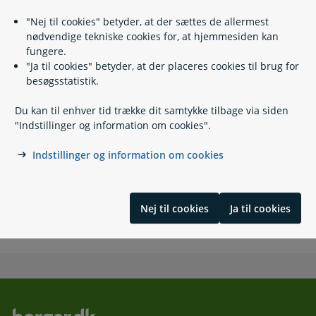
Fanø Borgerservice
"Nej til cookies" betyder, at der sættes de allermest
nødvendige tekniske cookies for, at hjemmesiden kan
76 66 06 60
fungere.
"Ja til cookies" betyder, at der placeres cookies til brug for
raadhuset@fanoe.dk
besøgsstatistik.
https://www.fanoe.dk/
Du kan til enhver tid trække dit samtykke tilbage via siden
Skolevej 5
"Indstillinger og information om cookies".
Nordby
6720 Fanø
Indstillinger og information om cookies
Book an appointment with Citizen Service
Husk tidsbestilling ved andre henvendelser end pas og
kørekort
Nej til cookies
Ja til cookies
Åbnings- og telefontider