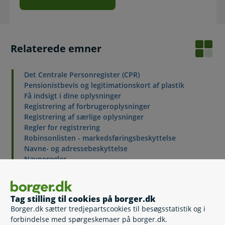
Relaterede emner
Det Centrale Personregister (CPR)
Pensionistbevis og legitimationskort af plastik
Få indsigt i dine oplysninger
Registrering af forbrugeroplysninger
Registrering af særlige oplysninger
Regler for registrering
Robinsonlisten - markedsføringsbeskyttelse
Navne- og adressebeskyttelse
Navneregler
Fødselsregistrering
Tag stilling til cookies på borger.dk
Borger.dk sætter tredjepartscookies til besøgsstatistik og i
Kontakt
forbindelse med spørgeskemaer på borger.dk.