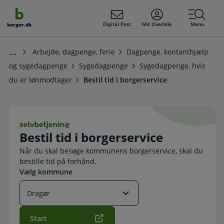
dens
hold
Digital Post
Mit Overblik
Menu
borger.dk
Arbejde, dagpenge, ferie
Dagpenge, kontanthjælp
og sygedagpenge
Sygedagpenge
Sygedagpenge, hvis
du er lønmodtager
Bestil tid i borgerservice
Bestil tid i borgerservice. Selvbetje
Bestil tid i borgerservice
Når du skal besøge kommunens borgerservice, skal du
bestille tid på forhånd.
Vælg kommune
Start