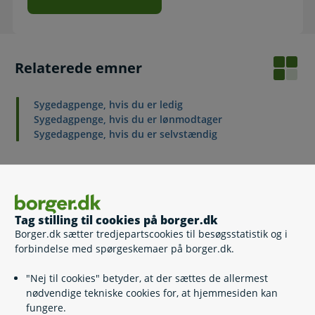
Relaterede emner
Sygedagpenge, hvis du er ledig
Sygedagpenge, hvis du er lønmodtager
Sygedagpenge, hvis du er selvstændig
Kontakt
Tag stilling til cookies på borger.dk
Dragør Kommune
Borger.dk sætter tredjepartscookies til besøgsstatistik og i
forbindelse med spørgeskemaer på borger.dk.
32 89 01 00
(
Telefontid
)
"Nej til cookies" betyder, at der sættes de allermest
https://www.dragoer.dk
nødvendige tekniske cookies for, at hjemmesiden kan
Dragør Rådhus
fungere.