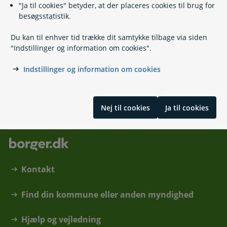
Kirkevej 7
"Ja til cookies" betyder, at der placeres cookies til brug for
2791 Dragør
besøgsstatistik.
Bestil tid til betjening i Borgerservice
Du kan til enhver tid trække dit samtykke tilbage via siden
Book an appointment with Citizen Service
"Indstillinger og information om cookies".
Send Digital Post til Dragør Kommune
Indstillinger og information om cookies
Underretning om børn og unge
Nej til cookies
Ja til cookies
Kontakt
Find din kommune eller anden myndighed
Hjælp og vejledning