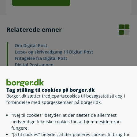
Relaterede emner
Om Digital Post
Læse- og skriveadgang til Digital Post
Fritagelse fra Digital Post
Digital Post-appen
Videresend Digital Post
Funktioner i Digital Post
Om Digital Post for dig på 15 år
Tag stilling til cookies på borger.dk
Om Digital Post til forældre
Borger.dk sætter tredjepartscookies til besøgsstatistik og i
forbindelse med spørgeskemaer på borger.dk.
"Nej til cookies" betyder, at der sættes de allermest
Kontakt
nødvendige tekniske cookies for, at hjemmesiden kan
fungere.
"Ja til cookies" betyder, at der placeres cookies til brug for