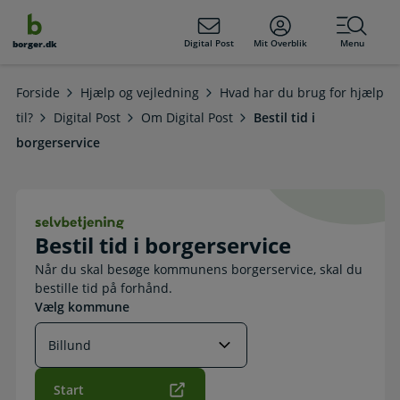
dens
hold
Digital Post
Mit Overblik
Menu
borger.dk
Forside
Hjælp og vejledning
Hvad har du brug for hjælp
til?
Digital Post
Om Digital Post
Bestil tid i
borgerservice
Bestil tid i borgerservice. Selvbetje
Bestil tid i borgerservice
Når du skal besøge kommunens borgerservice, skal du
bestille tid på forhånd.
Vælg kommune
Start