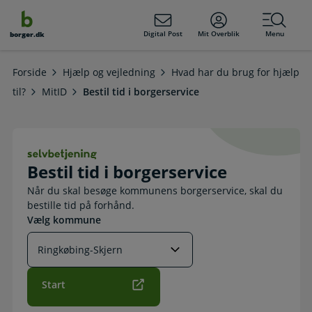
dens
hold
Digital Post
Mit Overblik
Menu
borger.dk
Forside
Hjælp og vejledning
Hvad har du brug for hjælp
til?
MitID
Bestil tid i borgerservice
Bestil tid i borgerservice. Selvbetje
Bestil tid i borgerservice
Når du skal besøge kommunens borgerservice, skal du
bestille tid på forhånd.
Vælg kommune
Start