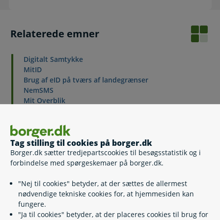
Relaterede emner
Digitalt Samtykke
MitID
Brug af eID på tværs af landegrænser
NemSMS
Mit Overblik
Kørekort-app
Sundhedskort-app
AltID
Kurser og undervisning i it og digitalisering
Tag stilling til cookies på borger.dk
Borger.dk sætter tredjepartscookies til besøgsstatistik og i
forbindelse med spørgeskemaer på borger.dk.
"Nej til cookies" betyder, at der sættes de allermest
Kontakt
nødvendige tekniske cookies for, at hjemmesiden kan
fungere.
"Ja til cookies" betyder, at der placeres cookies til brug for
Ringkøbing-Skjern Borgerservice - Ringkøbing