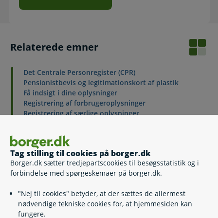
Relaterede emner
Det Centrale Personregister (CPR)
Pensionistbevis og legitimationskort af plastik
Få indsigt i dine oplysninger
Registrering af forbrugeroplysninger
Registrering af særlige oplysninger
Regler for registrering
Robinsonlisten - markedsføringsbeskyttelse
Navne- og adressebeskyttelse
Tag stilling til cookies på borger.dk
Navneregler
Borger.dk sætter tredjepartscookies til besøgsstatistik og i
Fødselsregistrering
forbindelse med spørgeskemaer på borger.dk.
"Nej til cookies" betyder, at der sættes de allermest
nødvendige tekniske cookies for, at hjemmesiden kan
Kontakt
fungere.