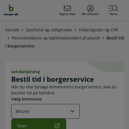
dens
hold
Digital Post
Mit Overblik
Menu
borger.dk
Forside
Samfund og rettigheder
Folkeregister og CPR
Pensionistbevis og legitimationskort af plastik
Bestil tid
i borgerservice
Bestil tid i borgerservice. Selvbetje
Bestil tid i borgerservice
Når du skal besøge kommunens borgerservice, skal du
bestille tid på forhånd.
Vælg kommune
Start