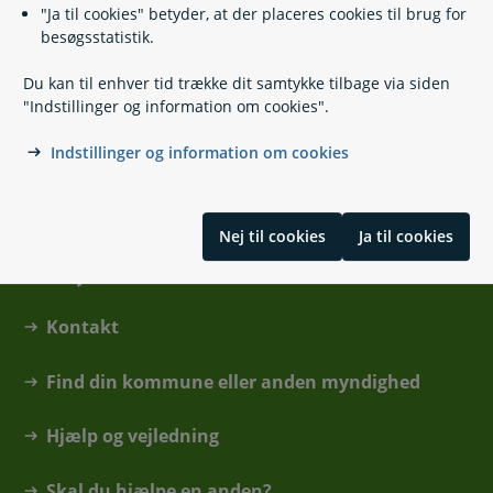
"Ja til cookies" betyder, at der placeres cookies til brug for
besøgsstatistik.
Borgerservice på Billund Bibliotek
Du kan til enhver tid trække dit samtykke tilbage via siden
"Indstillinger og information om cookies".
Borgerservice på Magion Biblioteket
Indstillinger og information om cookies
Nej til cookies
Ja til cookies
Kontakt
Find din kommune eller anden myndighed
Hjælp og vejledning
Skal du hjælpe en anden?