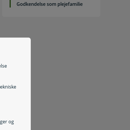
Godkendelse som plejefamilie
else
tekniske
nger og