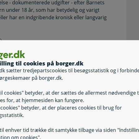
e - dokumenterede udgifter - efter Barnets
rn under 18 år, som har betydelig og varigt
eller har en indgribende kronisk eller langvarig
illing til cookies på borger.dk
dk sætter tredjepartscookies til besøgsstatistik og i forbind
ørgeskemaer på borger.dk.
til cookies" betyder, at der sættes de allermest nødvendige 
es for, at hjemmesiden kan fungere.
il cookies" betyder, at der placeres cookies til brug for
sstatistik.
il enhver tid trække dit samtykke tilbage via siden "Indstilli
tion om cookies".