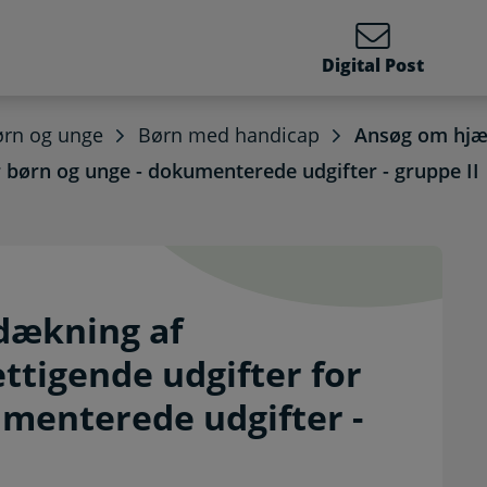
Digital Post
ørn og unge
Børn med handicap
Ansøg om hjæl
 børn og unge - dokumenterede udgifter - gruppe II
il dækning af kompensat
 dækning af
tigende udgifter for
umenterede udgifter -