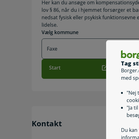
Her kan du ansøge om kompensationsydels
lov § 86, når du i hjemmet forsørger et ba
nedsat fysisk eller psykisk funktionsevne 
lidelse.
Vælg kommune
Tag st
Start
Borger.
med sp
"Nej 
cooki
"Ja t
besøg
Kontakt
Du kan t
informa