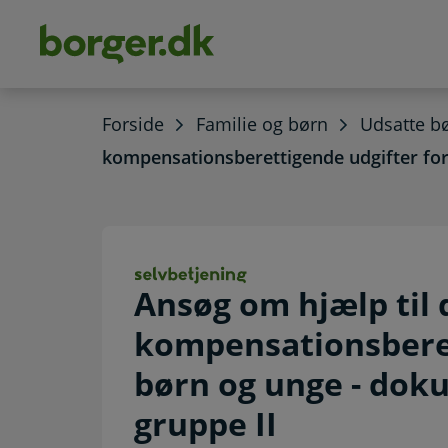
dens
hold
Forside
Familie og børn
Udsatte b
kompensationsberettigende udgifter for
Ansøg om hjælp t
Ansøg om hjælp til
kompensationsberet
børn og unge - dok
gruppe II