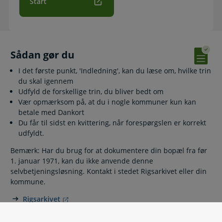
Start
Sådan gør du
I det første punkt, 'Indledning', kan du læse om, hvilke trin
du skal igennem
Udfyld de forskellige trin, du bliver bedt om
Vær opmærksom på, at du i nogle kommuner kun kan
betale med Dankort
Du får til sidst en kvittering, når forespørgslen er korrekt
udfyldt.
Bemærk: Har du brug for at dokumentere din bopæl fra før
1. januar 1971, kan du ikke anvende denne
selvbetjeningsløsning. Kontakt i stedet Rigsarkivet eller din
kommune.
Rigsarkivet