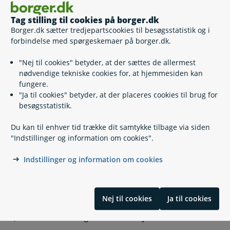
Tag stilling til cookies på borger.dk
Relaterede emner
Borger.dk sætter tredjepartscookies til besøgsstatistik og i
forbindelse med spørgeskemaer på borger.dk.
Flytning i Danmark
Udrejse fra Danmark i mere end 6 måneder
"Nej til cookies" betyder, at der sættes de allermest
Flytning til Danmark
nødvendige tekniske cookies for, at hjemmesiden kan
Navne- og adressebeskyttelse
fungere.
"Ja til cookies" betyder, at der placeres cookies til brug for
besøgsstatistik.
Kontakt
Du kan til enhver tid trække dit samtykke tilbage via siden
"Indstillinger og information om cookies".
Indstillinger og information om cookies
Frederikshavn Borgerservice - Frederikshavn
Frederikshavn Borgerservice - Skagen
Nej til cookies
Ja til cookies
Frederikshavn Borgerservice - Sæby