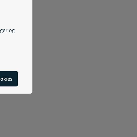
nger og
cookies