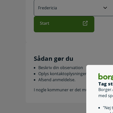
Start
Sådan gør du
Beskriv din observation
Oplys kontaktoplysninger
Afsend anmeldelse.
Tag st
Borger.
I nogle kommuner er det muligt at vedhæft
med sp
"Nej 