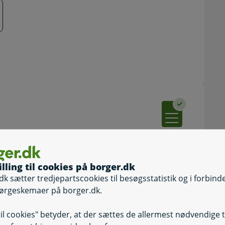
illing til cookies på borger.dk
dk sætter tredjepartscookies til besøgsstatistik og i forbind
e billeder elektronisk til din rotteanmeldelse.
ørgeskemaer på borger.dk.
til cookies" betyder, at der sættes de allermest nødvendige 