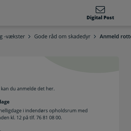
Digital Post
g -vækster
Gode råd om skadedyr
Anmeld rott
elvbetjening
r, kan du anmelde det her.
dage
r helligdage i indendørs opholdsrum med
en kl. 12 på tlf. 76 81 08 00.