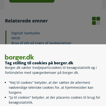
Relaterede emner
Digitalt Samtykke
MitID
Brug af eID på tværs af landegrænser
NemSMS
Mit Overblik
Kørekort-app
Tag stilling til cookies på borger.dk
Sundhedskort-app
Borger.dk sætter tredjepartscookies til besøgsstatistik og i
AltID
forbindelse med spørgeskemaer på borger.dk.
Kurser og undervisning i it og digitalisering
"Nej til cookies" betyder, at der sættes de allermest
nødvendige tekniske cookies for, at hjemmesiden kan
fungere.
Kontakt
"Ja til cookies" betyder, at der placeres cookies til brug for
besøgsstatistik.
Kørekort-app support