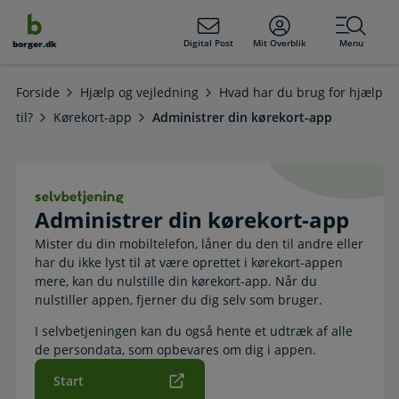
dens
hold
Digital Post
Mit Overblik
Menu
borger.dk
Forside
Hjælp og vejledning
Hvad har du brug for hjælp
til?
Kørekort-app
Administrer din kørekort-app
Administrer din kørekort-app. Selv
Administrer din kørekort-app
Mister du din mobiltelefon, låner du den til andre eller
har du ikke lyst til at være oprettet i kørekort-appen
mere, kan du nulstille din kørekort-app. Når du
nulstiller appen, fjerner du dig selv som bruger.
I selvbetjeningen kan du også hente et udtræk af alle
de persondata, som opbevares om dig i appen.
Start