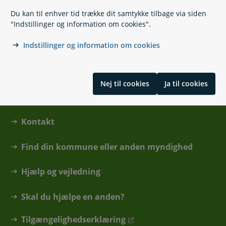
Du kan til enhver tid trække dit samtykke tilbage via siden
33 98 00 90
(
Telefontid
)
"Indstillinger og information om cookies".
Skriv til kørekort-app support
Indstillinger og information om cookies
Nej til cookies
Ja til cookies
Kontakt
Find din kommune eller anden myndighed
Hjælp og vejledning
Skal du hjælpe en anden?
Tilgængelighedserklæring