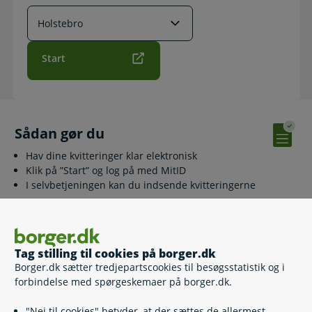
Start
Sådan gør du
Hav dine kvitteringer klar elektronisk
Klik på ”Start” og log på med MitID
I selvbetjeningen kan du indsende kvitteringerne
Relaterede emner
Tag stilling til cookies på borger.dk
Borger.dk sætter tredjepartscookies til besøgsstatistik og i
forbindelse med spørgeskemaer på borger.dk.
Kontanthjælp
Arbejdspligt
"Nej til cookies" betyder, at der sættes de allermest