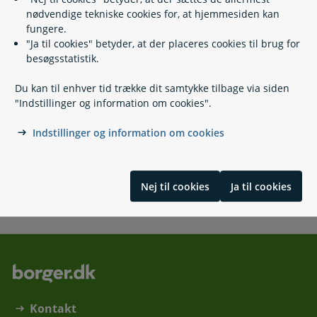
nødvendige tekniske cookies for, at hjemmesiden kan
fungere.
"Ja til cookies" betyder, at der placeres cookies til brug for
Kontakt
besøgsstatistik.
Ydelsescentret, Holstebro Kommune
Du kan til enhver tid trække dit samtykke tilbage via siden
"Indstillinger og information om cookies".
96 11 75 96
(
Telefontid
)
Indstillinger og information om cookies
ydelseskontor@holstebro.dk
Kirkestræde 15
7500 Holstebro
Send Digital Post til Ydelsescentret
Nej til cookies
Ja til cookies
Kontakt