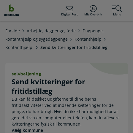
dens
hold
Digital Post
Mit Overblik
Menu
borger.dk
Forside
Arbejde, dagpenge, ferie
Dagpenge,
kontanthjælp og sygedagpenge
Kontanthjælp
Kontanthjælp
Send kvitteringer for fritidstillæg
Send kvitteringer for fritidstillæg .
Send kvitteringer for
fritidstillæg
Du kan få dækket udgifterne til dine børns
fritidsaktiviteter ved at indsende kvitteringer for de
penge, du har brugt. Hvis du ikke har mulighed for at
gøre det via en computer eller telefon, kan du aflevere
kvitteringerne fysisk til kommunen.
Vælg kommune