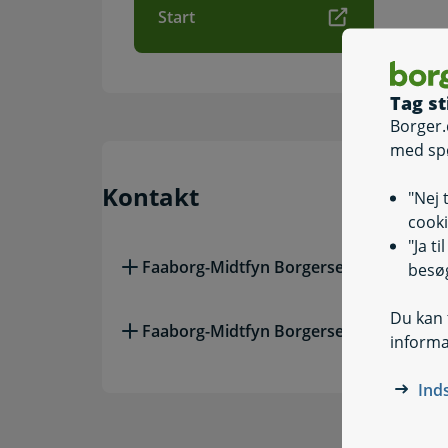
Start
Tag st
Borger.
med sp
Kontakt
"Nej 
cooki
"Ja t
Faaborg-Midtfyn Borgerservice - Faabo
besøg
Du kan t
Faaborg-Midtfyn Borgerservice - Ringe
informa
Ind