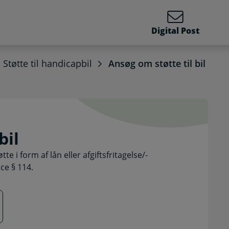
Digital Post
Støtte til handicapbil
Ansøg om støtte til bil
il bil. Selvbetjening
bil
 i form af lån eller afgiftsfritagelse/-
ice § 114.