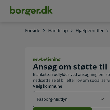
dens
hold
Forside
Handicap
Hjælpemidler
Ansøg om støtte t
Ansøg om støtte til 
Blanketten udfyldes ved ansøgning om støtte
nedsættelse til bil efter lov om social serv
Vælg kommune