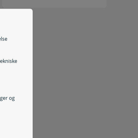
else
tekniske
nger og