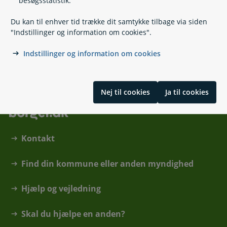
besøgsstatistik.
https://www.dragoer.dk
Dragør Rådhus
Du kan til enhver tid trække dit samtykke tilbage via siden
Kirkevej 7
"Indstillinger og information om cookies".
2791 Dragør
Bestil tid til betjening i Borgerservice
Indstillinger og information om cookies
Nej til cookies
Ja til cookies
Kontakt
Find din kommune eller anden myndighed
Hjælp og vejledning
Skal du hjælpe en anden?