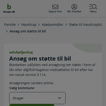
dens
hold
Digital Post
Mit Overblik
Menu
borger.dk
Forside
Handicap
Hjælpemidler
Støtte til handicapbil
Ansøg om støtte til bil
Ansøg om støtte til bil. Selvbetjeni
Ansøg om støtte til bil
Blanketten udfyldes ved ansøgning om støtte i form af
lån eller afgiftsfritagelse/-nedsættelse til bil efter lov
om social service § 114.
Ansøgningen sendes online.
Vælg kommune