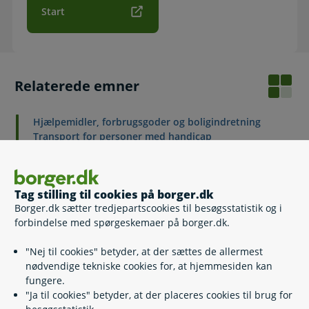
Start
Relaterede emner
Hjælpemidler, forbrugsgoder og boligindretning
Transport for personer med handicap
Støtte til handicapbil
Høreapparat
Tag stilling til cookies på borger.dk
Borger.dk sætter tredjepartscookies til besøgsstatistik og i
forbindelse med spørgeskemaer på borger.dk.
Kontakt
"Nej til cookies" betyder, at der sættes de allermest
Dragør Kommune
nødvendige tekniske cookies for, at hjemmesiden kan
fungere.
32 89 01 00
(
Telefontid
)
"Ja til cookies" betyder, at der placeres cookies til brug for