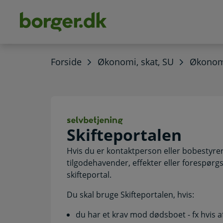
dens
hold
Forside
Økonomi, skat, SU
Økonomi
Skifteportalen. 
Skifteportalen
Hvis du er kontaktperson eller bobestyrer 
tilgodehavender, effekter eller forespør
skifteportal.
Du skal bruge Skifteportalen, hvis:
du har et krav mod dødsboet - fx hvis a