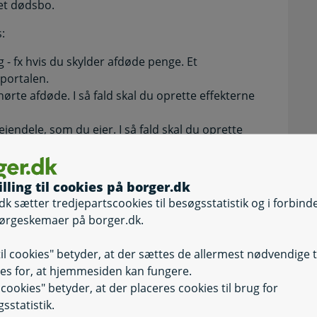
 et dødsbo.
:
- fx hvis du skylder afdøde penge. Et
portalen.
hørte afdøde. I så fald skal du oprette effekterne
 ejendele, som du ejer. I så fald skal du oprette
ntaktperson - fx hvis du har en retlig interesse
son. Det kan være tilfældet, når et
illing til cookies på borger.dk
oets kontaktperson for at beslutte, om afdødes
dk sætter tredjepartscookies til besøgsstatistik og i forbind
 du oprette en forespørgsel til dødsboet via
ørgeskemaer på borger.dk.
til cookies" betyder, at der sættes de allermest nødvendige 
es for, at hjemmesiden kan fungere.
il cookies" betyder, at der placeres cookies til brug for
sstatistik.