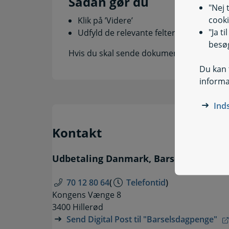
Sådan gør du
"Nej 
cooki
Klik på ’Videre’
"Ja t
Udfyld de relevante felter, og vedhæft 
besøg
Hvis du skal sende dokumentation, kan du
Du kan t
informa
Ind
Kontakt
Udbetaling Danmark, Barselsdagpeng
70 12 80 64
(
Telefontid
)
Kongens Vænge 8
3400 Hillerød
Send Digital Post til "Barselsdagpenge"