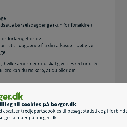
nge
satte barselsdagpenge (kun for forældre til
 for forlænget orlov
r ret til dagpenge fra din a-kasse – det giver i
ge.
e, hvilke ændringer du skal give besked om. Du
llers kan du risikere, at du eller din
illing til cookies på borger.dk
dk sætter tredjepartscookies til besøgsstatistik og i forbind
ørgeskemaer på borger.dk.