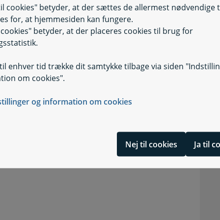
til cookies" betyder, at der sættes de allermest nødvendige 
es for, at hjemmesiden kan fungere.
il cookies" betyder, at der placeres cookies til brug for
evt. dokumentation.
sstatistik.
 kun vedhæfte 8 filer ad gangen.
il enhver tid trække dit samtykke tilbage via siden "Indstilli
tion om cookies".
stillinger og information om cookies
Nej til cookies
Ja til 
e