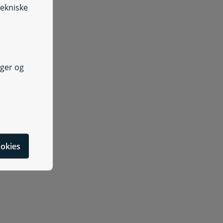
tekniske
nger og
cookies