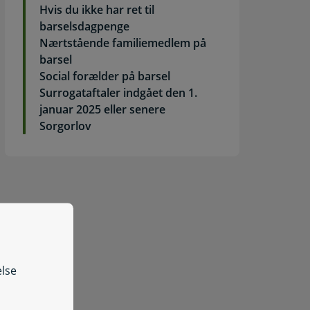
Hvis du ikke har ret til
barselsdagpenge
Nærtstående familiemedlem på
barsel
Social forælder på barsel
Surrogataftaler indgået den 1.
januar 2025 eller senere
Sorgorlov
else