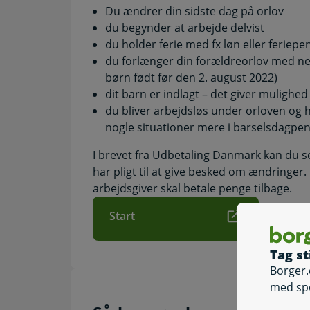
Du ændrer din sidste dag på orlov
du begynder at arbejde delvist
du holder ferie med fx løn eller feriepe
du forlænger din forældreorlov med ned
børn født før den 2. august 2022)
dit barn er indlagt – det giver mulighed
du bliver arbejdsløs under orloven og ha
nogle situationer mere i barselsdagpen
I brevet fra Udbetaling Danmark kan du s
har pligt til at give besked om ændringer. E
arbejdsgiver skal betale penge tilbage.
Start
Tag st
Borger.
med sp