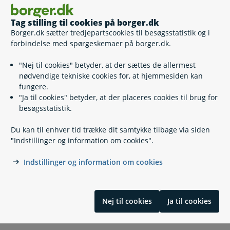
Robinsonlisten - markedsføringsbeskyttelse
Navne- og adressebeskyttelse
Tag stilling til cookies på borger.dk
Navneregler
Borger.dk sætter tredjepartscookies til besøgsstatistik og i
Fødselsregistrering
forbindelse med spørgeskemaer på borger.dk.
"Nej til cookies" betyder, at der sættes de allermest
nødvendige tekniske cookies for, at hjemmesiden kan
fungere.
Kontakt
"Ja til cookies" betyder, at der placeres cookies til brug for
besøgsstatistik.
Fanø Borgerservice
Du kan til enhver tid trække dit samtykke tilbage via siden
76 66 06 60
"Indstillinger og information om cookies".
raadhuset@fanoe.dk
Indstillinger og information om cookies
https://www.fanoe.dk/
Skolevej 5
Nordby
Nej til cookies
Ja til cookies
6720 Fanø
Book an appointment with Citizen Service