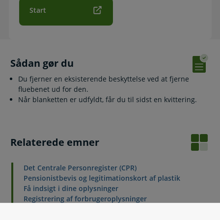
Start
Sådan gør du
Du fjerner en eksisterende beskyttelse ved at fjerne
fluebenet ud for den.
Når blanketten er udfyldt, får du til sidst en kvittering.
Relaterede emner
Det Centrale Personregister (CPR)
Pensionistbevis og legitimationskort af plastik
Få indsigt i dine oplysninger
Registrering af forbrugeroplysninger
Registrering af særlige oplysninger
Regler for registrering