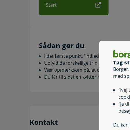
Start
Sådan gør du
I det første punkt, 'Indledning', kan du
Tag st
Udfyld de forskellige trin, som du bliv
Borger.
Vær opmærksom på, at du i nogle kom
med sp
Du får til sidst en kvittering, når fores
"Nej 
cooki
"Ja t
besøg
Kontakt
Du kan t