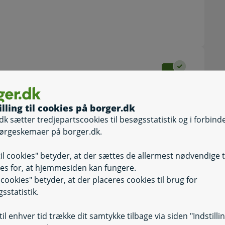
 læse om, hvilke trin du skal igennem
illing til cookies på borger.dk
er bedt om
dk sætter tredjepartscookies til besøgsstatistik og i forbind
muner kun kan betale med Dankort
ørgeskemaer på borger.dk.
pørgslen er korrekt udfyldt.
til cookies" betyder, at der sættes de allermest nødvendige 
es for, at hjemmesiden kan fungere.
il cookies" betyder, at der placeres cookies til brug for
sstatistik.
il enhver tid trække dit samtykke tilbage via siden "Indstilli