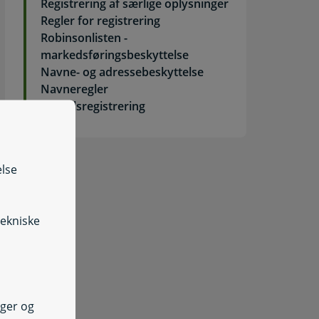
Registrering af særlige oplysninger
Regler for registrering
Robinsonlisten -
markedsføringsbeskyttelse
Navne- og adressebeskyttelse
Navneregler
Fødselsregistrering
else
tekniske
nger og