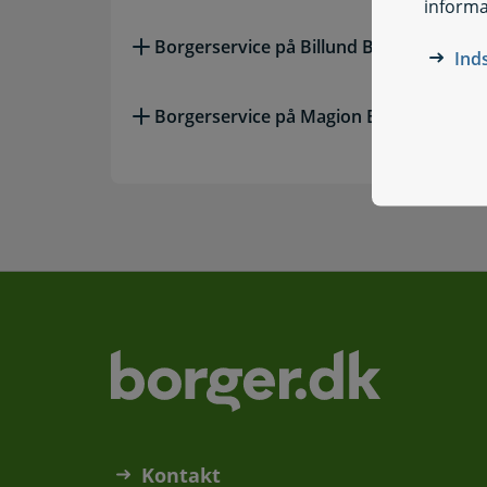
informa
Borgerservice på Billund Bibliotek
Ind
Borgerservice på Magion Biblioteket
Kontakt