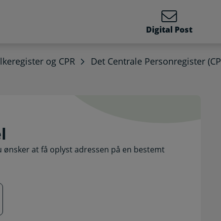
Digital Post
lkeregister og CPR
Det Centrale Personregister (CP
sel. Selvbetjening
l
u ønsker at få oplyst adressen på en bestemt