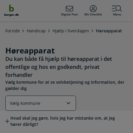
dens
hold
Digital Post
Mit Overblik
Menu
borger.dk
Forside
Handicap
Hjælp i hverdagen
Høreapparat
Høreapparat
Du kan både få hjælp til høreapparat i det
offentlige og hos en godkendt, privat
forhandler
Vælg kommune for at se selvbetjening og information, der
gælder dig
Læs mere om emnet
Hvad skal jeg gøre, hvis jeg har mistanke om, at jeg
hører dårligt?