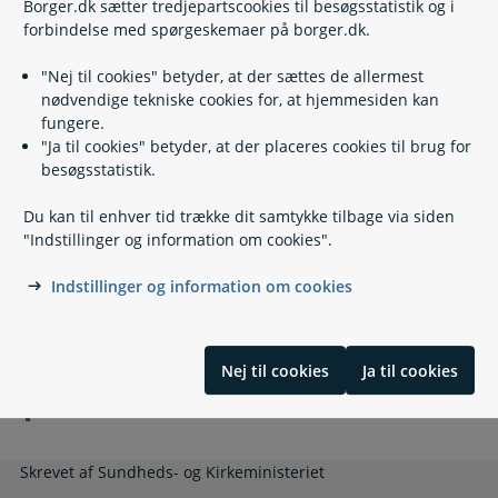
Læs også
Borger.dk sætter tredjepartscookies til besøgsstatistik og i
forbindelse med spørgeskemaer på borger.dk.
"Nej til cookies" betyder, at der sættes de allermest
Relaterede emner
nødvendige tekniske cookies for, at hjemmesiden kan
fungere.
"Ja til cookies" betyder, at der placeres cookies til brug for
Transport for personer med handicap
besøgsstatistik.
Hjælpemidler, forbrugsgoder og boligindretning
Hjælp til dækning af kompensationsberettigende
Du kan til enhver tid trække dit samtykke tilbage via siden
udgifter for voksne
"Indstillinger og information om cookies".
Ledsageordning
Omsorgsorlov
Indstillinger og information om cookies
Støtte til at passe nærtstående med handicap eller
alvorlig sygdom
Borgerstyret personlig assistance, BPA
Træning og socialpædagogisk bistand
Nej til cookies
Ja til cookies
Tolkning for personer med hørehandicap
Post til døren
Skrevet af Sundheds- og Kirkeministeriet