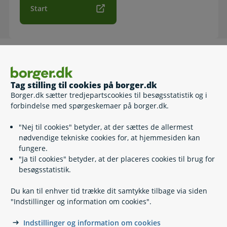
Start
Sådan gør du
Klik på "Videre"
Tag stilling til cookies på borger.dk
Udfyld de relevante felter.
Borger.dk sætter tredjepartscookies til besøgsstatistik og i
forbindelse med spørgeskemaer på borger.dk.
Hvis du skal sende dokumentation, kan du kun vedhæfte 8
filer ad gangen.
"Nej til cookies" betyder, at der sættes de allermest
nødvendige tekniske cookies for, at hjemmesiden kan
fungere.
"Ja til cookies" betyder, at der placeres cookies til brug for
Relaterede emner
besøgsstatistik.
Lønmodtager på barsel
Du kan til enhver tid trække dit samtykke tilbage via siden
Selvstændig på barsel
"Indstillinger og information om cookies".
Ledig på barsel
Studerende og nyuddannede på barsel
Indstillinger og information om cookies