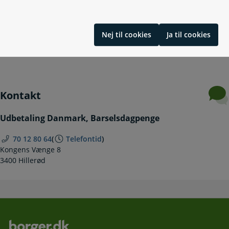
Hvis du ikke har ret til barselsdagpenge
Nærtstående familiemedlem på barsel
Social forælder på barsel
Nej til cookies
Ja til cookies
Surrogataftaler indgået den 1. januar 2025 eller senere
Sorgorlov
Kontakt
Udbetaling Danmark, Barselsdagpenge
70 12 80 64
(
Telefontid
)
Kongens Vænge 8
3400 Hillerød