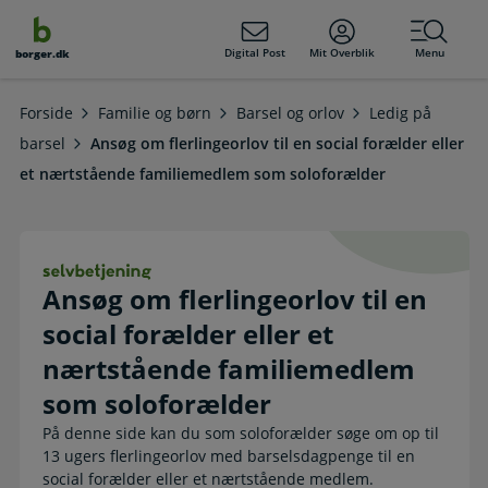
dens
hold
Digital Post
Mit Overblik
Menu
borger.dk
Forside
Familie og børn
Barsel og orlov
Ledig på
barsel
Ansøg om flerlingeorlov til en social forælder eller
et nærtstående familiemedlem som soloforælder
Ansøg om flerlingeorlov til en soci
Ansøg om flerlingeorlov til en
social forælder eller et
nærtstående familiemedlem
som soloforælder
På denne side kan du som soloforælder søge om op til
13 ugers flerlingeorlov med barselsdagpenge til en
social forælder eller et nærtstående medlem.