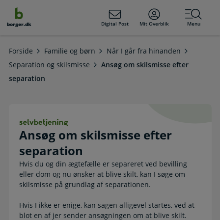
dens
hold
Digital Post
Mit Overblik
Menu
borger.dk
Forside
Familie og børn
Når I går fra hinanden
Separation og skilsmisse
Ansøg om skilsmisse efter
separation
Ansøg om skilsmisse efter separati
Ansøg om skilsmisse efter
separation
Hvis du og din ægtefælle er separeret ved bevilling
eller dom og nu ønsker at blive skilt, kan I søge om
skilsmisse på grundlag af separationen.
Hvis I ikke er enige, kan sagen alligevel startes, ved at
blot en af jer sender ansøgningen om at blive skilt.