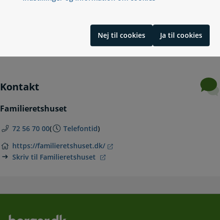
Bidrag ved fødsel og navngivning
Konfirmations- og beklædningsbidrag
Uddannelsesbidrag
Nej til cookies
Ja til cookies
Ægtefællebidrag
Kontakt
Familieretshuset
72 56 70 00
(
Telefontid
)
https://familieretshuset.dk/
Skriv til Familieretshuset