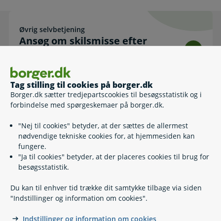
Øvrig selvbetjening
Ansøg om skilsmisse efter separation – til print når du ikke
Ansøg om skilsmisse efter
separation – til print når du
ikke har MitID
Tag stilling til cookies på borger.dk
Borger.dk sætter tredjepartscookies til besøgsstatistik og i
forbindelse med spørgeskemaer på borger.dk.
Relaterede emner
"Nej til cookies" betyder, at der sættes de allermest
nødvendige tekniske cookies for, at hjemmesiden kan
Børnesagkyndig rådgivning
fungere.
Hvis dine forældre skal skilles
"Ja til cookies" betyder, at der placeres cookies til brug for
Hvor skal barnet bo?
besøgsstatistik.
Konfliktmægling
Skilsmisse og pension
Du kan til enhver tid trække dit samtykke tilbage via siden
Separation og skilsmisse
"Indstillinger og information om cookies".
Samvær
Forældremyndighed
Indstillinger og information om cookies
Børnebidrag