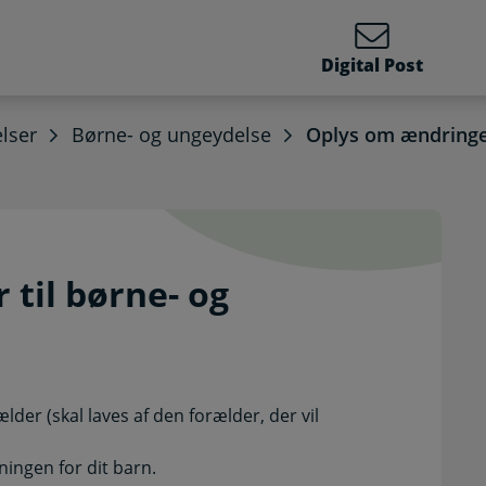
Digital Post
lser
Børne- og ungeydelse
Oplys om ændringer
er til børne- og ungeyd
til børne- og
der (skal laves af den forælder, der vil
ngen for dit barn.