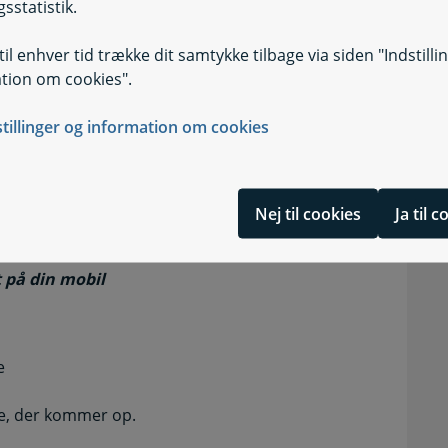
sstatistik.
d MitID
il enhver tid trække dit samtykke tilbage via siden "Indstilli
er øverst til højre
tion om cookies".
ter (Print) øverst til højre
stillinger og information om cookies
gem det på din computer
Nej til cookies
Ja til 
hvor du har gemt det.
 på din mobil
e
ue, der kommer op.