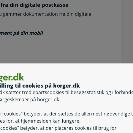
a din digitale postkasse
 du gemmer dokumentation fra din digitale
ment på din mobil
e
illing til cookies på borger.dk
dk sætter tredjepartscookies til besøgsstatistik og i forbind
arkiv
ørgeskemaer på borger.dk.
dhæft filer’ til fx selvbetjeningsløsningen på
til cookies" betyder, at der sættes de allermest nødvendige 
es for, at hjemmesiden kan fungere.
il cookies" betyder, at der placeres cookies til brug for
 computer