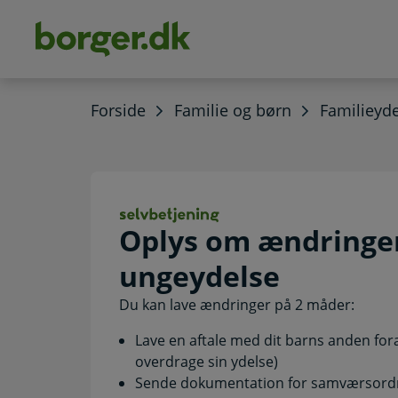
dens
hold
Forside
Familie og børn
Familieyde
Oplys om ændring
Oplys om ændringer 
ungeydelse
Du kan lave ændringer på 2 måder:
Lave en aftale med dit barns anden foræl
overdrage sin ydelse)
Sende dokumentation for samværsordni