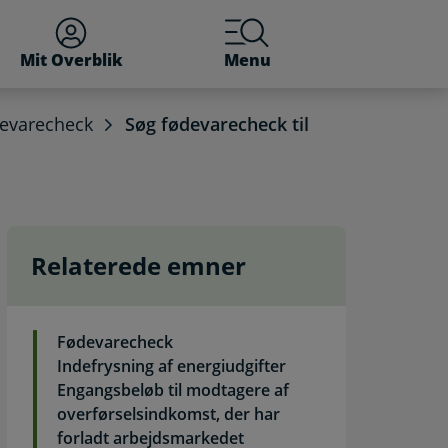
Mit Overblik
Menu
evarecheck
Søg fødevarecheck til
Relaterede emner
(med MitID). Selvbetjeni
Fødevarecheck
Indefrysning af energiudgifter
Engangsbeløb til modtagere af
overførselsindkomst, der har
forladt arbejdsmarkedet