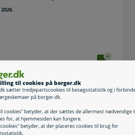
 2026.
illing til cookies på borger.dk
dk sætter tredjepartscookies til besøgsstatistik og i forbind
ørgeskemaer på borger.dk.
k først har modtaget din ansøgning, når du
gen tilsendt til Digital Post.
til cookies" betyder, at der sættes de allermest nødvendige 
es for, at hjemmesiden kan fungere.
il cookies" betyder, at der placeres cookies til brug for
sstatistik.