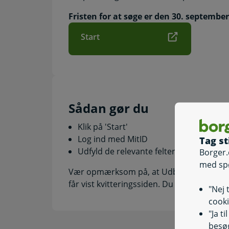
Fristen for at søge er den 30. september
Start
Sådan gør du
Klik på 'Start'
Log ind med MitID
Tag st
Udfyld de relevante felter
Borger.
med sp
Vær opmærksom på, at Udbetaling Danmar
får vist kvitteringssiden. Du vil få kvitterin
"Nej 
cooki
"Ja t
besøg