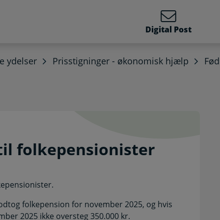
Digital Post
e ydelser
Prisstigninger - økonomisk hjælp
Fød
k til folkepensionister 
il folkepensionister
kepensionister.
modtog folkepension for november 2025, og hvis
ember 2025 ikke oversteg 350.000 kr.