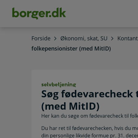
dens
hold
Forside
Økonomi, skat, SU
Kontant
folkepensionister (med MitID)
Søg fødevarechec
Søg fødevarecheck t
(med MitID)
Her kan du søge om fødevarecheck til fol
Du har ret til fødevarechecken, hvis du 
din personlige likvide formue pr. 31. dec