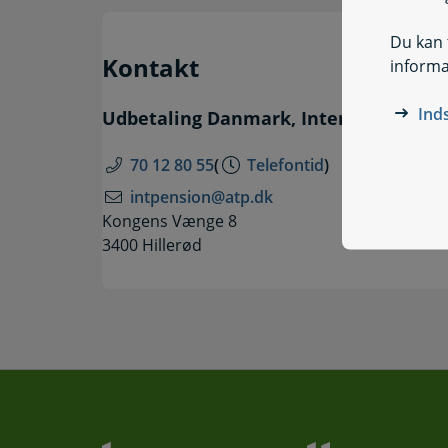
Du kan t
Kontakt
informa
Ind
Udbetaling Danmark, International P
70 12 80 55
(
Telefontid
)
intpension@atp.dk
Kongens Vænge 8
3400 Hillerød