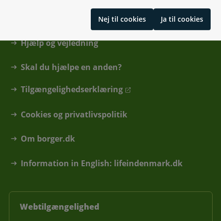
Find din kommune eller anden myndighed
Nej til cookies
Ja til cookies
Hjælp og vejledning
Skal du hjælpe en anden?
Tilgængelighedserklæring
Cookies og privatlivspolitik
Om borger.dk
Information in English: lifeindenmark.dk
Webtilgængelighed