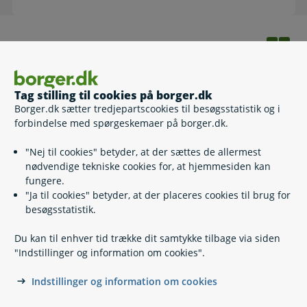
Relaterede emner
Befordringstilskud til arbejdsmarkedsuddannelser
Tag stilling til cookies på borger.dk
Fradrag
Borger.dk sætter tredjepartscookies til besøgsstatistik og i
Rabatordninger til offentlig transport
forbindelse med spørgeskemaer på borger.dk.
Transport for personer med handicap
Transport til lægehjælp
"Nej til cookies" betyder, at der sættes de allermest
Ungdomskort
nødvendige tekniske cookies for, at hjemmesiden kan
Skolekørsel
fungere.
"Ja til cookies" betyder, at der placeres cookies til brug for
besøgsstatistik.
Du kan til enhver tid trække dit samtykke tilbage via siden
"Indstillinger og information om cookies".
Indstillinger og information om cookies
Kontakt