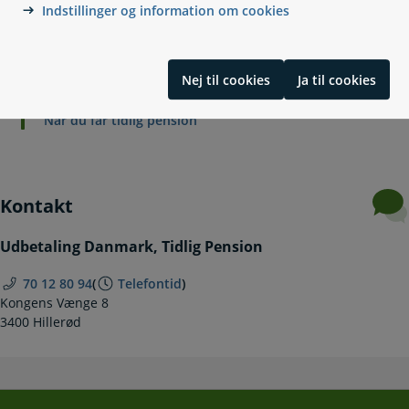
Indstillinger og information om cookies
Relaterede emner
Om tidlig pension
Nej til cookies
Ja til cookies
Vil du søge om ret til tidlig pension?
Vil du søge om at starte tidlig pension?
Når du får tidlig pension
Kontakt
Udbetaling Danmark, Tidlig Pension
70 12 80 94
(
Telefontid
)
Kongens Vænge 8
3400 Hillerød