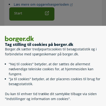
Læs mere om opgørelsesperioden
Start
Sådan gør du
Tag stilling til cookies på borger.dk
Klik på ’Start’
Borger.dk sætter tredjepartscookies til besøgsstatistik og i
Log på med MitID
forbindelse med spørgeskemaer på borger.dk.
Vælg ’Start’
Følg trinnene, og udfyld de relevante felter i
"Nej til cookies" betyder, at der sættes de allermest
selvbetjeningsløsningen
nødvendige tekniske cookies for, at hjemmesiden kan
fungere.
Vær opmærksom på, at Tidlig Pension først har modtaget
"Ja til cookies" betyder, at der placeres cookies til brug for
din ansøgning, når du får vist kvitteringssiden. Du vil få
besøgsstatistik.
kvitteringen tilsendt. Der kan gå op til 48 timer, før du
modtager kvitteringen via Digital Post.
Du kan til enhver tid trække dit samtykke tilbage via siden
"Indstillinger og information om cookies".