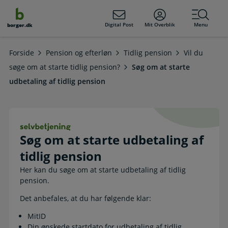
dens
hold
Digital Post
Mit Overblik
Menu
borger.dk
Forside
Pension og efterløn
Tidlig pension
Vil du
søge om at starte tidlig pension?
Søg om at starte
udbetaling af tidlig pension
Søg om at starte udbetaling af tidli
Søg om at starte udbetaling af
tidlig pension
Her kan du søge om at starte udbetaling af tidlig
pension.
Det anbefales, at du har følgende klar:
MitID
Din ønskede startdato for udbetaling af tidlig